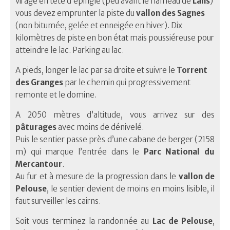
virage en tête d’épingle (peu avant le hameau de
Lans
)
vous devez emprunter la piste du
vallon des Sagnes
(non bitumée, gelée et enneigée en hiver). Dix
kilomètres de piste en bon état mais poussiéreuse pour
atteindre le lac. Parking au lac.
A pieds, longer le lac par sa droite et suivre le
Torrent
des Granges
par le chemin qui progressivement
remonte et le domine.
A 2050 mètres d’altitude, vous arrivez sur des
pâturages
avec moins de dénivelé.
Puis le sentier passe près d’une cabane de berger (2158
m) qui marque l’entrée dans le
Parc National du
Mercantour
.
Au fur et à mesure de la progression dans le
vallon de
Pelouse
, le sentier devient de moins en moins lisible, il
faut surveiller les cairns.
Soit vous terminez la randonnée au
Lac de Pelouse
,