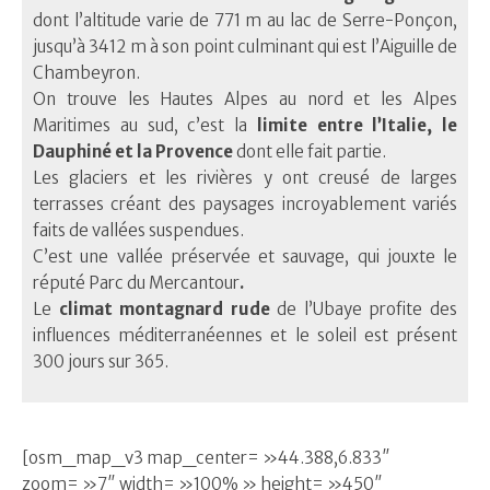
dont l’altitude varie de 771 m au lac de Serre-Ponçon,
jusqu’à 3412 m à son point culminant qui est l’Aiguille de
Chambeyron.
On trouve les Hautes Alpes au nord et les Alpes
Maritimes au sud, c’est la
limite entre l’Italie, le
Dauphiné et la Provence
dont elle fait partie.
Les glaciers et les rivières y ont creusé de larges
terrasses créant des paysages incroyablement variés
faits de vallées suspendues.
C’est une vallée préservée et sauvage, qui jouxte le
réputé Parc du Mercantour
.
Le
climat montagnard rude
de l’Ubaye profite des
influences méditerranéennes et le soleil est présent
300 jours sur 365.
[osm_map_v3 map_center= »44.388,6.833″
zoom= »7″ width= »100% » height= »450″