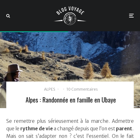
ALPES
·
·
10 Commentaires
Alpes : Randonnée en famille en Ubaye
Se remettre plus sérieusement à la marche. Admettre
que le
rythme de vie
a changé depuis que l’on est
parent
.
Mais on sait s’adapter non ? c’est l’essentiel. On le fait