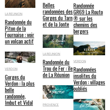
Belles
Randonnée
randonnées des
GR69 La Routo
LA REUNION
Gorges du Tarn
® sur les
Randonnée du
et de la Jonte
chemins des
Piton de la
bergers
Fournaise : voir
un volcan actif
LA REUNION
Randonnée du
VERDON
Trou de Fer : île
Randonnées
VERDON
de La Réunion
insolites du
Gorges du
Verdon : villages
Verdon : la plus
oubliés
belle
randonnée,
Imbut et Vidal
PROVENCE