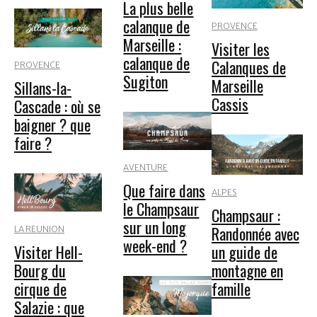
La plus belle
calanque de
PROVENCE
Marseille :
Visiter les
calanque de
Calanques de
PROVENCE
Sugiton
Marseille
Sillans-la-
Cassis
Cascade : où se
baigner ? que
faire ?
AVENTURE
Que faire dans
ALPES
le Champsaur
Champsaur :
sur un long
Randonnée avec
LA REUNION
week-end ?
un guide de
Visiter Hell-
montagne en
Bourg du
famille
cirque de
Salazie : que