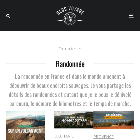
Dernier
Randonnée
La randonnée en France et dans le monde amènent à
découvrir de beaux endroits sauvages. Je vous partage les
détails des randonnées et autant que je le peux le dénivelé
parcouru, le nombre de kilomètres et le temps de marche.
OCCITANIE
PROVENCE