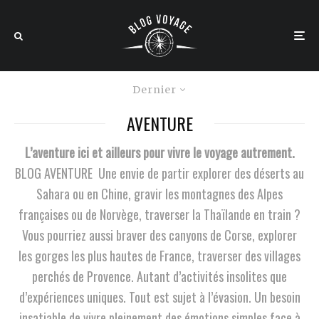
Dernier
AVENTURE
L’aventure ici et ailleurs pour vivre le voyage autrement.
BLOG AVENTURE Une envie de partir explorer des déserts au
Sahara ou en Chine, gravir les montagnes des Alpes
françaises ou de Norvège, traverser la Thaïlande en train ?
Vous pourriez aussi braver des canyons de Corse, explorer
les gorges les plus hautes de France, traverser des villages
perchés de Provence. Autant d’activités insolites que
d’expériences uniques. Tout est sujet à l’évasion. Un besoin
insatiable de vivre pleinement des émotions simples face à