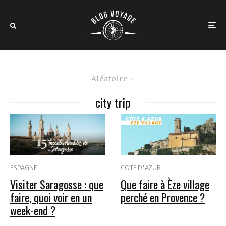
Aléatoire
city trip
COTE D'AZUR
ESPAGNE
Que faire à Èze village
Visiter Saragosse : que
perché en Provence ?
faire, quoi voir en un
week-end ?