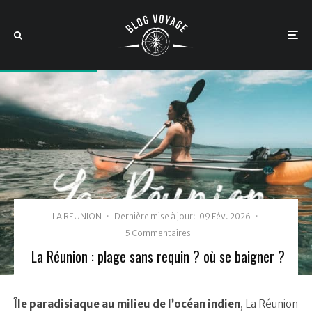
LA REUNION
·
Dernière mise à jour:
09 Fév. 2026
·
5 Commentaires
La Réunion : plage sans requin ? où se baigner ?
Î
le paradisiaque au milieu de l’océan indien
, La Réunion