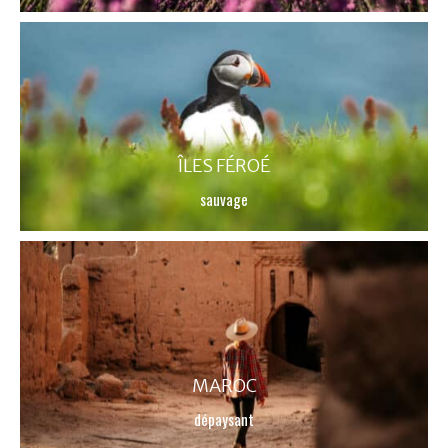
ÎLES FÉROÉ
sauvage
MAROC
dépaysant