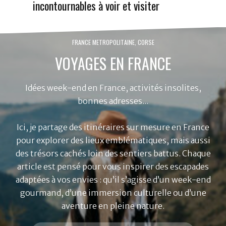
incontournables à voir et visiter
FRANCE METROPOLITAINE, CORSE
VOYAGES EN FRANCE
Idées week-end en France, activités insolites,
bonnes adresses...
Ici, je partage des itinéraires sur mesure en France
pour explorer des lieux emblématiques, mais aussi
des trésors cachés loin des sentiers battus. Chaque
article est pensé pour vous inspirer des escapades
adaptées à vos envies : qu’il s’agisse d’un week-end
gourmand, d’une immersion culturelle ou d’une
aventure en pleine nature.