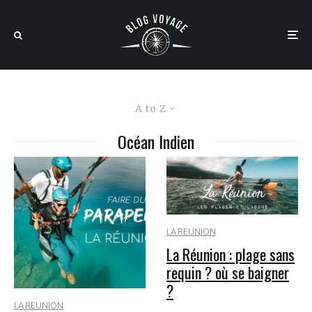
A to Z
Océan Indien
LA REUNION
La Réunion : plage sans
requin ? où se baigner
?
LA REUNION