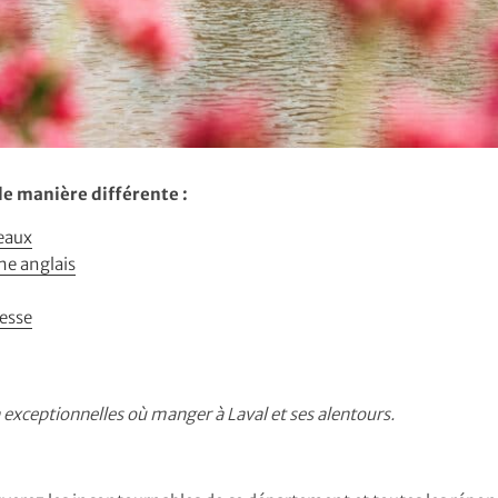
de manière différente :
teaux
me anglais
esse
 exceptionnelles où manger à Laval et ses alentours.