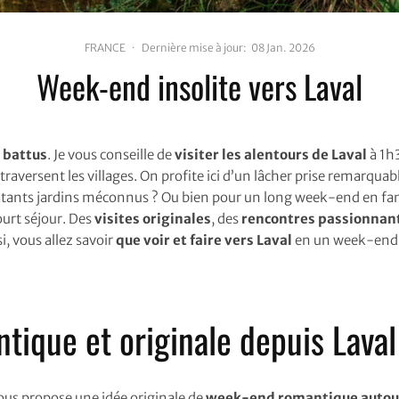
FRANCE
·
Dernière mise à jour:
08 Jan. 2026
Week-end insolite vers Laval
 battus
. Je vous conseille de
visiter les alentours de Laval
à 1h3
raversent les villages. On profite ici d’un lâcher prise remarqua
patants jardins méconnus ? Ou bien pour un long week-end en fam
court séjour. Des
visites originales
, des
rencontres passionnan
si, vous allez savoir
que voir et faire vers Laval
en un week-end d
tique et originale depuis Laval
e vous propose une idée originale de
week-end romantique autour