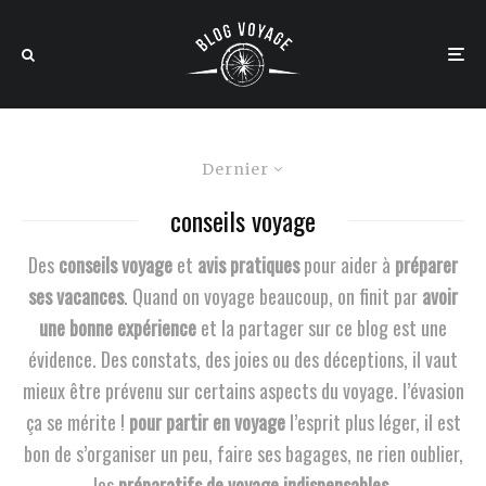
Dernier
conseils voyage
Des
conseils voyage
et
avis pratiques
pour aider à
préparer
ses vacances
. Quand on voyage beaucoup, on finit par
avoir
une bonne expérience
et la partager sur ce blog est une
évidence. Des constats, des joies ou des déceptions, il vaut
mieux être prévenu sur certains aspects du voyage. l’évasion
ça se mérite !
pour partir en voyage
l’esprit plus léger, il est
bon de s’organiser un peu, faire ses bagages, ne rien oublier,
les
préparatifs de voyage indispensables
.