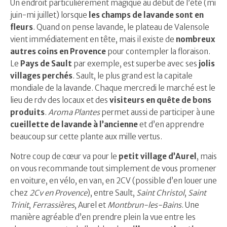
Un endroit particulièrement magique au début de l’été (mi
juin-mi juillet) lorsque
les champs de lavande sont en
fleurs
. Quand on pense lavande, le plateau de Valensole
vient immédiatement en tête, mais il existe de
nombreux
autres coins en Provence
pour contempler la floraison.
Le
Pays de Sault
par exemple, est superbe avec ses
jolis
villages perchés
. Sault, le plus grand est la capitale
mondiale de la lavande. Chaque mercredi le marché est le
lieu de rdv des locaux et des
visiteurs en quête de bons
produits
.
Aroma Plantes
permet aussi de participer à une
cueillette de lavande à l’ancienne
et d’en apprendre
beaucoup sur cette plante aux mille vertus.
Notre coup de cœur va pour le
petit village d’Aurel
, mais
on vous recommande tout simplement de vous promener
en voiture, en vélo, en van, en 2CV (possible d’en louer une
chez
2Cv en Provence
), entre Sault,
Saint Christol
,
Saint
Trinit
,
Ferrassières
, Aurel et
Montbrun-les-Bains
. Une
manière agréable d’en prendre plein la vue entre les