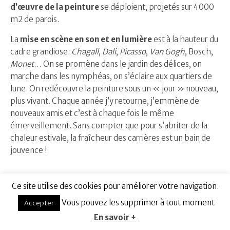
d’œuvre de la peinture
se déploient, projetés sur 4000
m2 de parois.
La
mise en scène en son et en lumière
est à la hauteur du
cadre grandiose.
Chagall
,
Dali
,
Picasso
,
Van Gogh
, Bosch,
Monet
… On se promène dans le jardin des délices, on
marche dans les nymphéas, on s’éclaire aux quartiers de
lune. On redécouvre la peinture sous un « jour » nouveau,
plus vivant. Chaque année j’y retourne, j’emmène de
nouveaux amis et c’est à chaque fois le même
émerveillement. Sans compter que pour s’abriter de la
chaleur estivale, la fraîcheur des carrières est un bain de
jouvence !
Conseils pour visiter les Carrières de Lumières
Ce site utilise des cookies pour améliorer votre navigation.
Vous pouvez les supprimer à tout moment
Accepter
Comme Mathieu l’évoque, même en été, pensez à
En savoir +
prendre un petit gilet pour visiter les
Carrières de